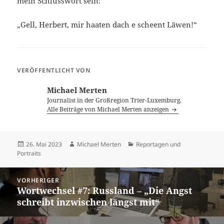
mein Schlusswort sein:
„Gell, Herbert, mir haaten dach e scheent Läwen!“
VERÖFFENTLICHT VON
Michael Merten
Journalist in der Großregion Trier-Luxemburg.
Alle Beiträge von Michael Merten anzeigen
Veröffentlicht
Autor
Kategorien
26. Mai 2023
Michael Merten
Reportagen und
am
Portraits
Beitragsnavigation
VORHERIGER
Wortwechsel #7: Russland – „Die Angst
Vorheriger
schreibt inzwischen längst mit“
Beitrag: