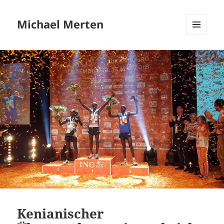
Michael Merten
MENÜ
UND
WIDGETS
Kenianischer