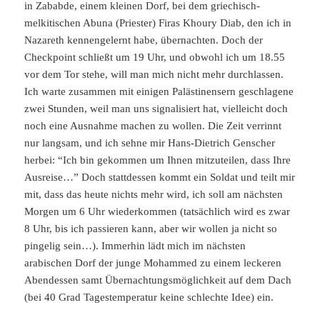
in Zababde, einem kleinen Dorf, bei dem griechisch-
melkitischen Abuna (Priester) Firas Khoury Diab, den ich in
Nazareth kennengelernt habe, übernachten. Doch der
Checkpoint schließt um 19 Uhr, und obwohl ich um 18.55
vor dem Tor stehe, will man mich nicht mehr durchlassen.
Ich warte zusammen mit einigen Palästinensern geschlagene
zwei Stunden, weil man uns signalisiert hat, vielleicht doch
noch eine Ausnahme machen zu wollen. Die Zeit verrinnt
nur langsam, und ich sehne mir Hans-Dietrich Genscher
herbei: “Ich bin gekommen um Ihnen mitzuteilen, dass Ihre
Ausreise…” Doch stattdessen kommt ein Soldat und teilt mir
mit, dass das heute nichts mehr wird, ich soll am nächsten
Morgen um 6 Uhr wiederkommen (tatsächlich wird es zwar
8 Uhr, bis ich passieren kann, aber wir wollen ja nicht so
pingelig sein…). Immerhin lädt mich im nächsten
arabischen Dorf der junge Mohammed zu einem leckeren
Abendessen samt Übernachtungsmöglichkeit auf dem Dach
(bei 40 Grad Tagestemperatur keine schlechte Idee) ein.