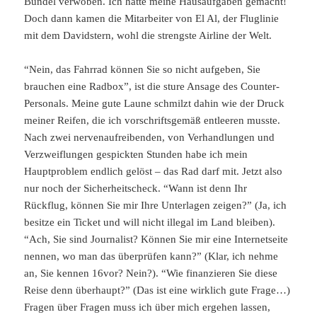
Bündel verwoben. Ich hatte meine Hausaufgaben gemacht!
Doch dann kamen die Mitarbeiter von El Al, der Fluglinie
mit dem Davidstern, wohl die strengste Airline der Welt.
“Nein, das Fahrrad können Sie so nicht aufgeben, Sie
brauchen eine Radbox”, ist die sture Ansage des Counter-
Personals. Meine gute Laune schmilzt dahin wie der Druck
meiner Reifen, die ich vorschriftsgemäß entleeren musste.
Nach zwei nervenaufreibenden, von Verhandlungen und
Verzweiflungen gespickten Stunden habe ich mein
Hauptproblem endlich gelöst – das Rad darf mit. Jetzt also
nur noch der Sicherheitscheck. “Wann ist denn Ihr
Rückflug, können Sie mir Ihre Unterlagen zeigen?” (Ja, ich
besitze ein Ticket und will nicht illegal im Land bleiben).
“Ach, Sie sind Journalist? Können Sie mir eine Internetseite
nennen, wo man das überprüfen kann?” (Klar, ich nehme
an, Sie kennen 16vor? Nein?). “Wie finanzieren Sie diese
Reise denn überhaupt?” (Das ist eine wirklich gute Frage…)
Fragen über Fragen muss ich über mich ergehen lassen,