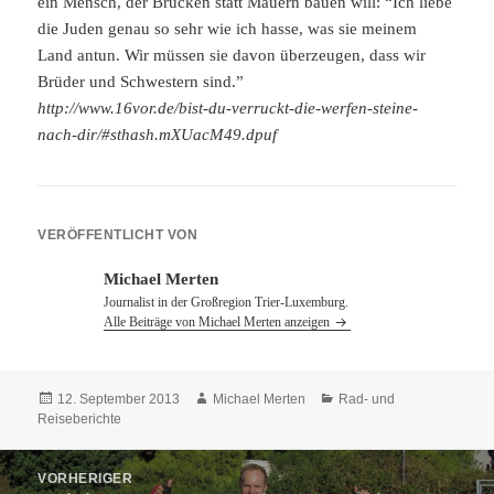
ein Mensch, der Brücken statt Mauern bauen will: “Ich liebe
die Juden genau so sehr wie ich hasse, was sie meinem
Land antun. Wir müssen sie davon überzeugen, dass wir
Brüder und Schwestern sind.”
http://www.16vor.de/bist-du-verruckt-die-werfen-steine-
nach-dir/#sthash.mXUacM49.dpuf
VERÖFFENTLICHT VON
Michael Merten
Journalist in der Großregion Trier-Luxemburg.
Alle Beiträge von Michael Merten anzeigen
Veröffentlicht
Autor
Kategorien
12. September 2013
Michael Merten
Rad- und
am
Reiseberichte
Beitragsnavigation
VORHERIGER